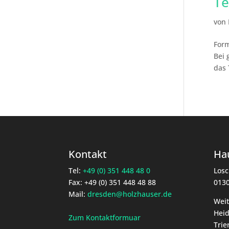
Te
von
Form
Bei 
das 
Kontakt
Hau
Tel:
+49 (0) 351 448 48 0
Losc
Fax: +49 (0) 351 448 48 88
013
Mail:
dresden@holzhauser.de
Weit
Heid
Zum Kontaktformuar
Trie