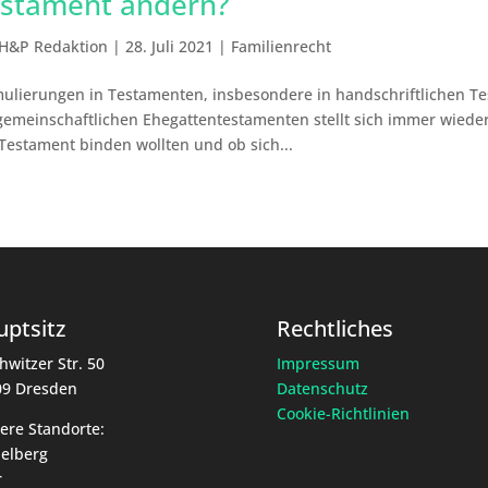
stament ändern?
H&P Redaktion
|
28. Juli 2021
|
Familienrecht
ulierungen in Testamenten, insbesondere in handschriftlichen Te
gemeinschaftlichen Ehegattentestamenten stellt sich immer wieder 
Testament binden wollten und ob sich...
ptsitz
Rechtliches
hwitzer Str. 50
Impressum
09 Dresden
Datenschutz
Cookie-Richtlinien
ere Standorte:
elberg
r