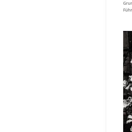
Grun
Führ