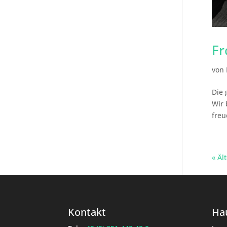
Fr
von
Die 
Wir 
freu
« Äl
Kontakt
Hau