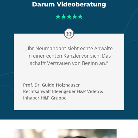
Darum Videoberatung
★★★★★
„Ihr Neumandant sieht echte Anwälte
in einer echten Kanzlei vor sich. Das
schafft Vertrauen von Beginn an.“
Prof. Dr. Guido Holzhauser
Rechtsanwalt Ideengeber H&P Video &
Inhaber H&P Gruppe