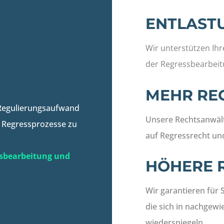
ENTLAST
Wir unterstützen Ihr
der Regressbearbeit
MEHR RE
 Regulierungsaufwand
Unsere Rechtsanwält
Regressprozesse zu
auf Regressrecht und
ssbearbeitung und
HÖHERE 
Wir garantieren für 
die sich in nachgew
wiederspiegeln.