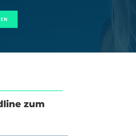
REN
dline zum