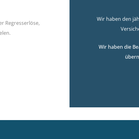
Wir haben den jä
er Regresserlöse,
Versic
elen.
Wir haben die Be
über